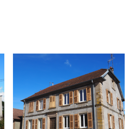
sement chaque aspect de votre bien, prenant note de ses caractér
dre le marché actuel et à fixer un prix cohérent pour votre bien
s approfondies du marché local, nous comparons ensuite votre p
e vente.
ve nous permet de déterminer le prix du marché de votre bien.
 pouvez négocier de manière confiante avec les acheteurs potenti
rons un
avis de valeur
détaillé de votre bien.
cessus de vente, mettant à votre disposition notre profession