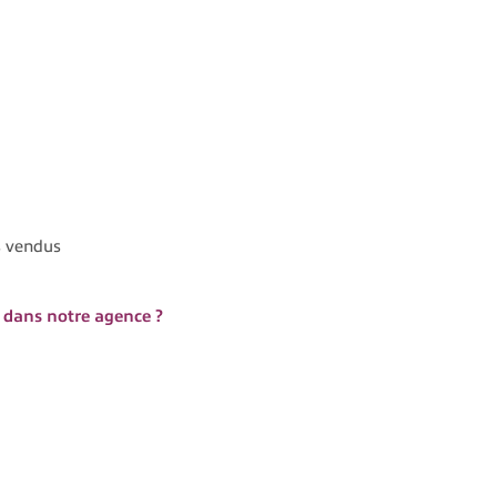
s vendus
dans notre agence ?
KELLER IMMOBILIER, le processus d'estimation immobilière est 
KELLER IMMOBILIER, nous disposons de données sur les transacti
agence, où nous planifions une visite de votre propriété.
cteur de presque deux décennies, nous sommes en mesure de fourn