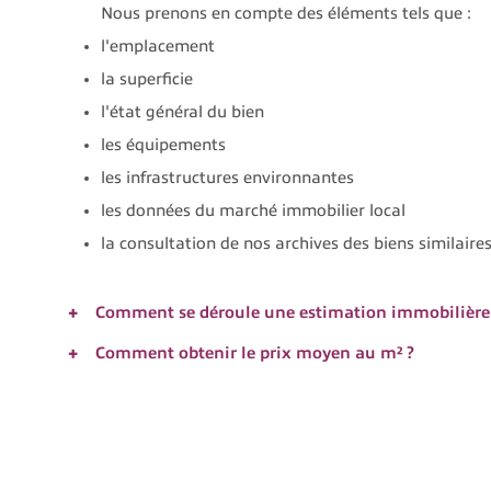
Nous prenons en compte des éléments tels que :
l'emplacement
la superficie
l'état général du bien
les équipements
les infrastructures environnantes
les données du marché immobilier local
la consultation de nos archives des biens similaire
Comment se déroule une estimation immobilière 
Comment obtenir le prix moyen au m² ?
Chez Marcelin Prevot Immobilier – SARL Aurélien 
Chez Marcelin Prevot Immobilier - SARL Aurélien 
Tout commence par une prise de contact avec notre 
accès privilégié résultat d’une présence sur le Se
propriétés.