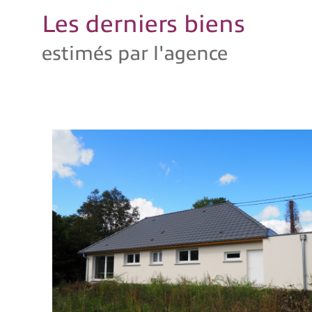
Lors de cette visite, notre équipe évalue minutieu
Les derniers biens
Cette donnée essentielle vous aide à mieux compren
En utilisant nos compétences et nos connaissance
estimés par l'agence
fournissons est un outil puissant pour réussir votr
vendus sur notre secteur. Cette analyse comparati
En connaissant la valeur réelle de votre bien, vous
Grâce à cette approche objective, nous vous déliv
surestimation.
Notre agence vous accompagne tout au long du pro
objectifs immobiliers.