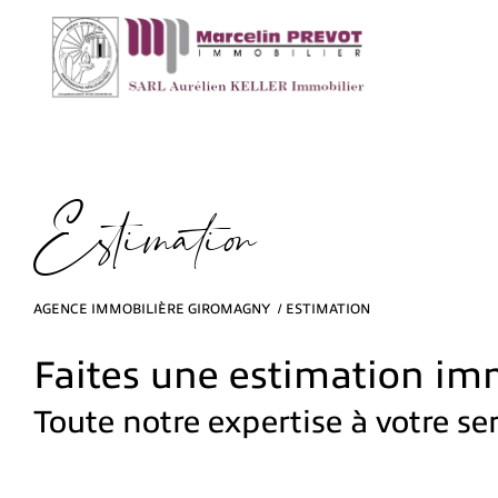
E
s
i
m
a
i
o
AGENCE IMMOBILIÈRE GIROMAGNY
ESTIMATION
Faites une estimation im
Toute notre expertise à votre se