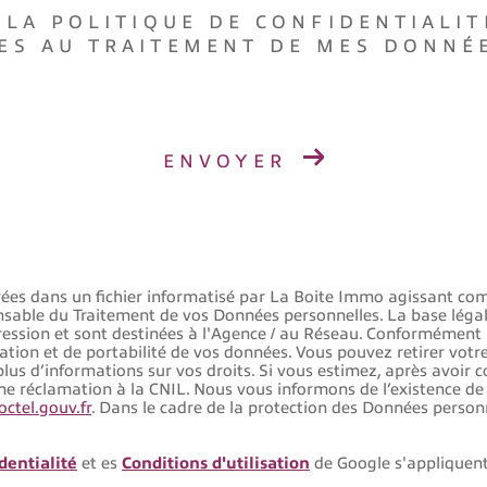
 LA POLITIQUE DE CONFIDENTIALIT
VES AU TRAITEMENT DE MES DONNÉ
ENVOYER
strées dans un fichier informatisé par La Boite Immo agissant co
nsable du Traitement de vos Données personnelles. La base légale
sion et sont destinées à l'Agence / au Réseau. Conformément à l
imitation et de portabilité de vos données. Vous pouvez retirer
lus d’informations sur vos droits. Si vous estimez, après avoir c
ne réclamation à la CNIL. Nous vous informons de l’existence de
ctel.gouv.fr
. Dans le cadre de la protection des Données person
dentialité
et es
Conditions d'utilisation
de Google s'appliquent