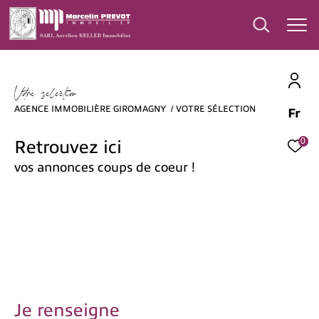
V
o
r
e
s
é
l
é
c
t
i
o
AGENCE IMMOBILIÈRE GIROMAGNY
VOTRE SÉLECTION
Fr
Effectuer une recherche
et trouver le bien qui correspond à vos
0
Retrouvez ici
critères
vos annonces coups de coeur !
Type
d'offre
Vente
Type
de
Type de bien
bien
Ville
Je renseigne