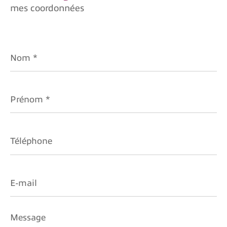
mes coordonnées
Budget
Budget
Nom
Surface
*
Surface
Pièces
Prénom
*
Pièces
Référence
Téléphone
AFFINER LES CRITÈRES
E-
mail
TERRASSE
PARKING
PISCINE
Message
FILTRER PAR
*