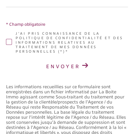
COUPS DE COEUR
EXCLUSIVITÉS
NOUVEAUTÉS
* Champ obligatoire
J'AI PRIS CONNAISSANCE DE LA
POLITIQUE DE CONFIDENTIALITÉ ET DES
RECHERCHER
INFORMATIONS RELATIVES AU
TRAITEMENT DE MES DONNÉES
PERSONNELLES (*)*
ENVOYER
Les informations recueillies sur ce formulaire sont
enregistrées dans un fichier informatisé par La Boite
Immo agissant comme Sous-traitant du traitement pour
la gestion de la clientèle/prospects de l'Agence / du
Réseau qui reste Responsable du Traitement de vos
Données personnelles. La base légale du traitement
repose sur l'intérêt légitime de l'Agence / du Réseau. Elles
sont conservées jusqu'à demande de suppression et sont
destinées à l'Agence / au Réseau. Conformément à la loi «
informatique et libertés », vous disposez des droits