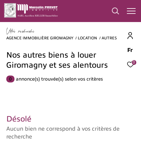
V
o
r
e
r
e
c
e
c
e
AGENCE IMMOBILIÈRE GIROMAGNY
LOCATION
AUTRES
Fr
Effectuer une recherche
Nos autres biens à louer
et trouver le bien qui correspond à vos
0
Giromagny et ses alentours
critères
0
annonce(s) trouvée(s) selon vos critères
Type
d'offre
Type d'offre
Type
de
Type de bien
Désolé
bien
Aucun bien ne correspond à vos critères de
Ville
recherche