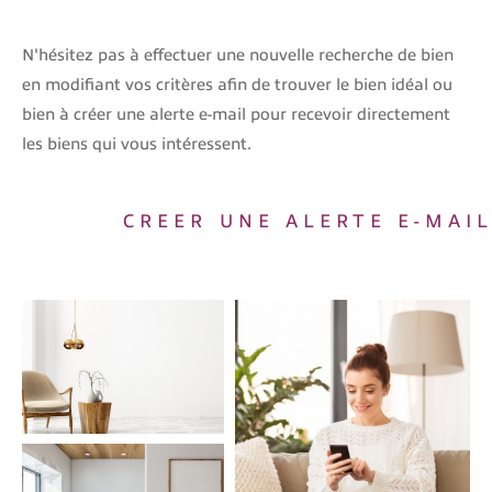
Budget
N'hésitez pas à effectuer une nouvelle recherche de bien
Budget
en modifiant vos critères afin de trouver le bien idéal ou
bien à créer une alerte e-mail pour recevoir directement
Surface
Surface
les biens qui vous intéressent.
Pièces
Pièces
CREER UNE ALERTE E-MAI
Référence
AFFINER LES CRITÈRES
TERRASSE
PARKING
PISCINE
FILTRER PAR