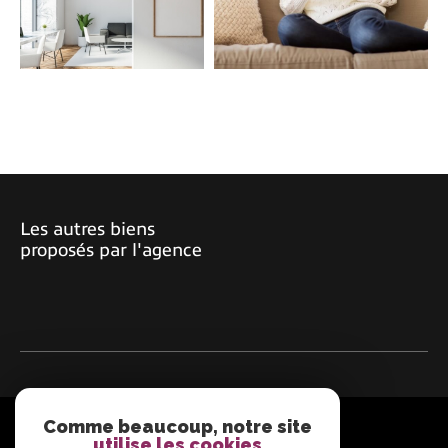
COUPS DE COEUR
EXCLUSIVITÉS
NOUVEAUTÉS
RECHERCHER
Les autres biens
proposés par l'agence
Comme beaucoup, notre site
ADHÉRENTS
utilise les cookies