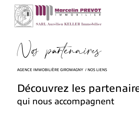
N
o
p
a
t
e
n
a
i
e
AGENCE IMMOBILIÈRE GIROMAGNY
NOS LIENS
Découvrez les partenair
qui nous accompagnent