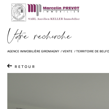
V
o
r
e
r
e
c
e
c
e
AGENCE IMMOBILIÈRE GIROMAGNY
VENTE
TERRITOIRE DE BELF
RETOUR