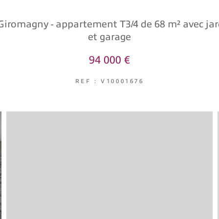
iromagny - appartement T3/4 de 68 m² avec jard
et garage
94 000 €
REF : V10001676