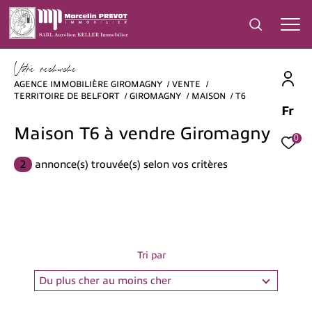
V
o
r
e
r
e
c
e
c
e
AGENCE IMMOBILIÈRE GIROMAGNY
VENTE
TERRITOIRE DE BELFORT
GIROMAGNY
MAISON
T6
Fr
Effectuer une recherche
Maison T6 à vendre Giromagny
et trouver le bien qui correspond à vos
0
critères
2
annonce(s) trouvée(s) selon vos critères
Type
d'offre
Vente
Type
de
Type de bien
Tri par
bien
Du plus cher au moins cher
Ville